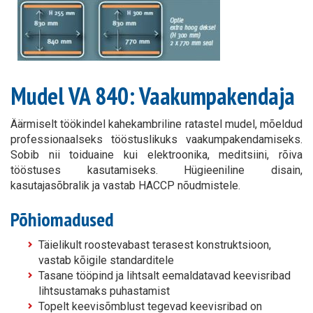
Mudel VA 840: Vaakumpakendaja
Äärmiselt töökindel kahekambriline ratastel mudel, mõeldud
professionaalseks tööstuslikuks vaakumpakendamiseks.
Sobib nii toiduaine kui elektroonika, meditsiini, rõiva
tööstuses kasutamiseks. Hügieeniline disain,
kasutajasõbralik ja vastab HACCP nõudmistele.
Põhiomadused
Täielikult roostevabast terasest konstruktsioon,
vastab kõigile standarditele
Tasane tööpind ja lihtsalt eemaldatavad keevisribad
lihtsustamaks puhastamist
Topelt keevisõmblust tegevad keevisribad on