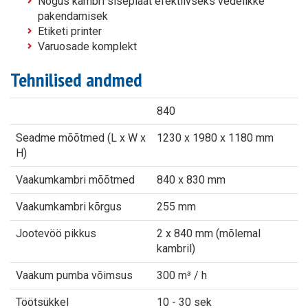
Nõgus kambri siseplaat efektiivseks vedelikke
pakendamisek
Etiketi printer
Varuosade komplekt
Tehnilised andmed
840
Seadme mõõtmed (L x W x
1230 x 1980 x 1180 mm
H)
Vaakumkambri mõõtmed
840 x 830 mm
Vaakumkambri kõrgus
255 mm
Jootevöö pikkus
2 x 840 mm (mõlemal
kambril)
Vaakum pumba võimsus
300 m³ / h
Töötsükkel
10 - 30 sek