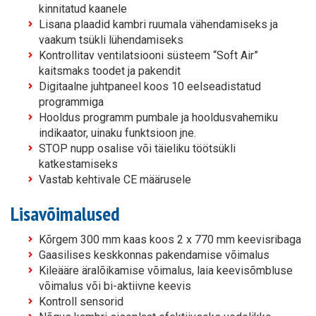
kinnitatud kaanele
Lisana plaadid kambri ruumala vähendamiseks ja
vaakum tsükli lühendamiseks
Kontrollitav ventilatsiooni süsteem “Soft Air”
kaitsmaks toodet ja pakendit
Digitaalne juhtpaneel koos 10 eelseadistatud
programmiga
Hooldus programm pumbale ja hooldusvahemiku
indikaator, uinaku funktsioon jne.
STOP nupp osalise või täieliku töötsükli
katkestamiseks
Vastab kehtivale CE määrusele
Lisavõimalused
Kõrgem 300 mm kaas koos 2 x 770 mm keevisribaga
Gaasilises keskkonnas pakendamise võimalus
Kileääre äralõikamise võimalus, laia keevisõmbluse
võimalus või bi-aktiivne keevis
Kontroll sensorid