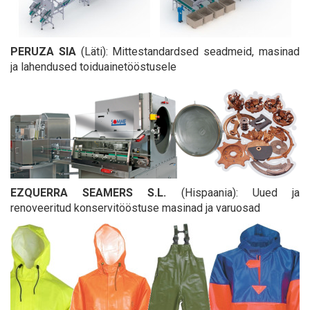
PERUZA SIA
(Läti): Mittestandardsed seadmeid, masinad
ja lahendused toiduainetööstusele
EZQUERRA SEAMERS S.L.
(Hispaania): Uued ja
renoveeritud konservitööstuse masinad ja varuosad