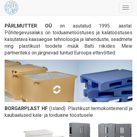
Togg
navig
PÄRLMUTTER OÜ
on asutatud 1995. aastal.
Põhitegevusalaks on toiduainetööstuses ja kalatööstuses
kasutatava kaasaegse tehnoloogia ja lahenduste, seadmete
ning plastikust toodete müük Balti riikides. Meie
partneriteks on järgnevad tuntud Euroopa ettevõtted:
BORGARPLAST HF
(Island): Plastikust termokonteinerid ja
kaubaalused kala- ja toiduaine tööstusele