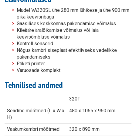
Mudel VA320SL ühe 280 mm lühikese ja ühe 900 mm
pika keevisribaga
Gaasilises keskkonnas pakendamise võimalus
Kileääre äralõikamise võimalus või laia
keevisõmbluse võimalus
Kontroll sensorid
Nõgus kambri siseplaat efektiivseks vedelikke
pakendamiseks
Etiketi printer
Varuosade komplekt
Tehnilised andmed
320F
Seadme mõõtmed (L x W x
480 x 1065 x 960 mm
H)
Vaakumkambri mõõtmed
320 x 890 mm