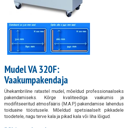
Mudel VA 320F:
Vaakumpakendaja
Ühekambriline ratastel mudel, mõeldud professionaalseks
pakendamiseks. Kõrge kvaliteediga vaakumis ja
modifitseeritud atmosfääris (M.A.P.) pakendamise lahendus
toiduaine tööstusele. Mõeldud spetsiaalselt pikkadele
toodetele, nagu terve kala ja pikad kala või liha lõigud.