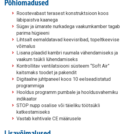
Põhiomadused
Roostevabast terasest konstruktsioon koos
läbipaistva kaanega
Sügav ja ümarate nurkadega vaakumkamber tagab
parima hügieeni
Lihtsalt eemaldatavad keevisribad, topeltkeevise
võimalus
Lisana plaadid kambri ruumala vähendamiseks ja
vaakum tsükli lühendamiseks
Kontrollitav ventilatsiooni süsteem “Soft Air”
kaitsmaks toodet ja pakendit
Digitaalne juhtpaneel koos 10 eelseadistatud
programmiga
Hooldus programm pumbale ja hooldusvahemiku
indikaator
STOP nupp osalise või täieliku töötsükli
katkestamiseks
Vastab kehtivale CE määrusele
Lisavõimalused