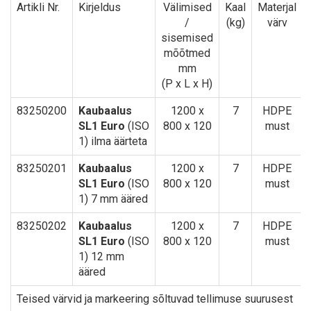
Artikli Nr.
Kirjeldus
Välimised
Kaal
Materjal
/
(kg)
värv
sisemised
mõõtmed
mm
(P x L x H)
83250200
Kaubaalus
1200 x
7
HDPE
SL1 Euro
(ISO
800 x 120
must
1) ilma äärteta
83250201
Kaubaalus
1200 x
7
HDPE
SL1 Euro
(ISO
800 x 120
must
1) 7 mm ääred
83250202
Kaubaalus
1200 x
7
HDPE
SL1 Euro
(ISO
800 x 120
must
1) 12 mm
ääred
Teised värvid ja markeering sõltuvad tellimuse suurusest