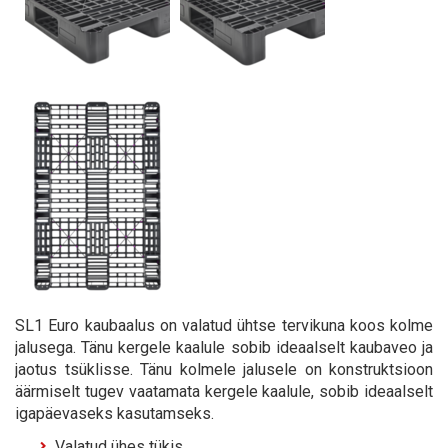
SL1 Euro kaubaalus on valatud ühtse tervikuna koos kolme
jalusega. Tänu kergele kaalule sobib ideaalselt kaubaveo ja
jaotus tsüklisse. Tänu kolmele jalusele on konstruktsioon
äärmiselt tugev vaatamata kergele kaalule, sobib ideaalselt
igapäevaseks kasutamseks.
Valatud ühes tükis