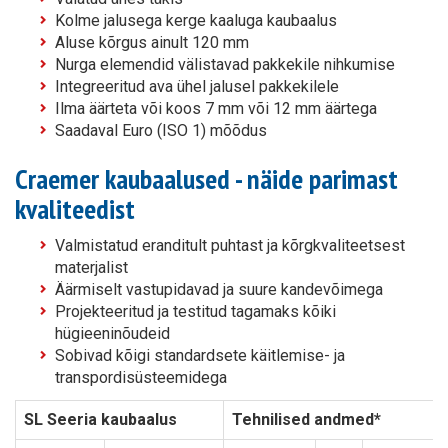
Kolme jalusega kerge kaaluga kaubaalus
Aluse kõrgus ainult 120 mm
Nurga elemendid välistavad pakkekile nihkumise
Integreeritud ava ühel jalusel pakkekilele
Ilma äärteta või koos 7 mm või 12 mm äärtega
Saadaval Euro (ISO 1) mõõdus
Craemer kaubaalused - näide parimast
kvaliteedist
Valmistatud eranditult puhtast ja kõrgkvaliteetsest
materjalist
Äärmiselt vastupidavad ja suure kandevõimega
Projekteeritud ja testitud tagamaks kõiki
hügieeninõudeid
Sobivad kõigi standardsete käitlemise- ja
transpordisüsteemidega
SL Seeria kaubaalus
Tehnilised andmed*