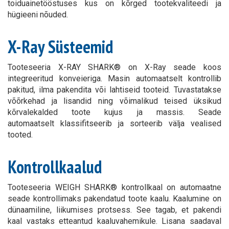
toiduainetööstuses kus on kõrged tootekvaliteedi ja
hügieeni nõuded.
X-Ray Süsteemid
Tooteseeria X-RAY SHARK® on X-Ray seade koos
integreeritud konveieriga. Masin automaatselt kontrollib
pakitud, ilma pakendita või lahtiseid tooteid. Tuvastatakse
võõrkehad ja lisandid ning võimalikud teised üksikud
kõrvalekalded toote kujus ja massis. Seade
automaatselt klassifitseerib ja sorteerib välja vealised
tooted.
Kontrollkaalud
Tooteseeria WEIGH SHARK® kontrollkaal on automaatne
seade kontrollimaks pakendatud toote kaalu. Kaalumine on
dünaamiline, liikumises protsess. See tagab, et pakendi
kaal vastaks etteantud kaaluvahemikule. Lisana saadaval