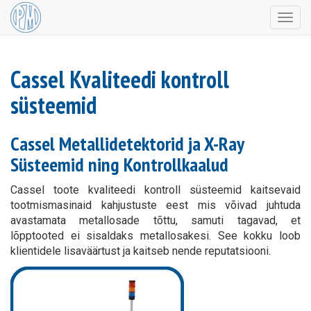
Togg
navig
Cassel Kvaliteedi kontroll
süsteemid
Cassel Metallidetektorid ja X-Ray
Süsteemid ning Kontrollkaalud
Cassel toote kvaliteedi kontroll süsteemid kaitsevaid
tootmismasinaid kahjustuste eest mis võivad juhtuda
avastamata metallosade tõttu, samuti tagavad, et
lõpptooted ei sisaldaks metallosakesi. See kokku loob
klientidele lisaväärtust ja kaitseb nende reputatsiooni.